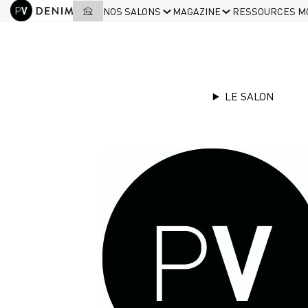
NOS SALONS
MAGAZINE
RESSOURCES M
DENIM P
LE SALON
Prochaine édit
25 - 26 novembre 20
Les exposants (mai 26)
E-pass bientôt disponib