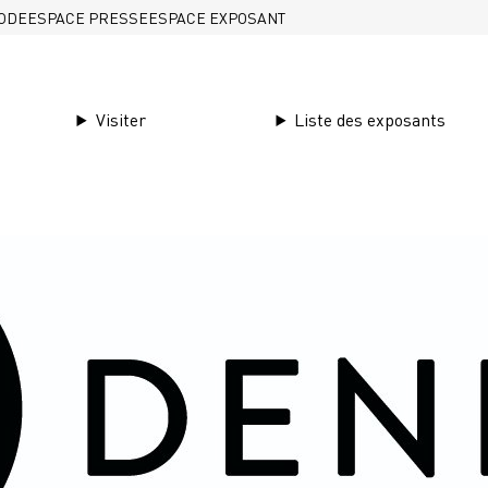
ODE
ESPACE PRESSE
ESPACE EXPOSANT
V
Visiter
Liste des exposants
ion
26
 →
le →