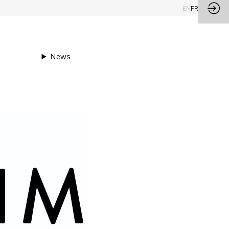
EN
FR
News