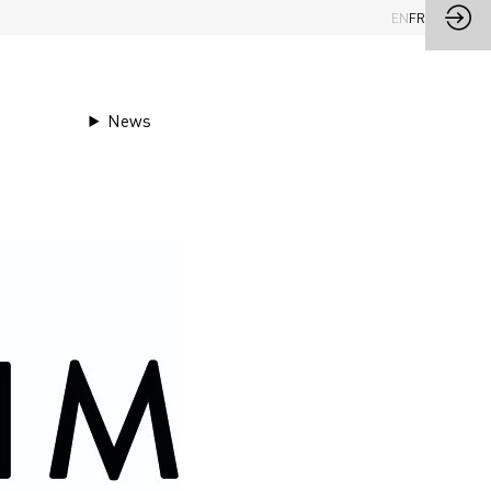
EN
FR
News
CANA
Demander un RDV
Envoyer un message